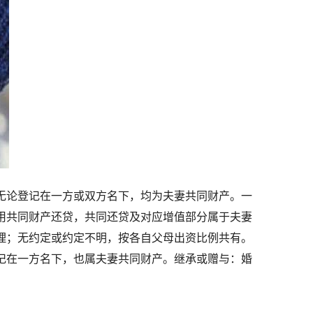
无论登记在一方或双方名下，均为夫妻共同财产。一
用共同财产还贷，共同还贷及对应增值部分属于夫妻
理；无约定或约定不明，按各自父母出资比例共有。
记在一方名下，也属夫妻共同财产。继承或赠与：婚