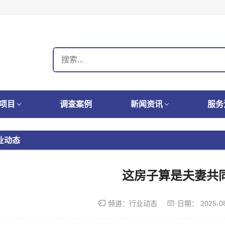
项目
调查案例
新闻资讯
服务
业动态
这房子算是夫妻共
频道：
行业动态
日期：
2025-0