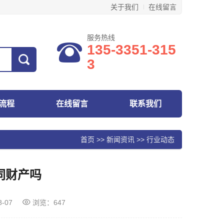
关于我们
在线留言
服务热线
135-3351-315
3
流程
在线留言
联系我们
首页
>>
新闻资讯
>>
行业动态
同财产吗
8-07
浏览：647