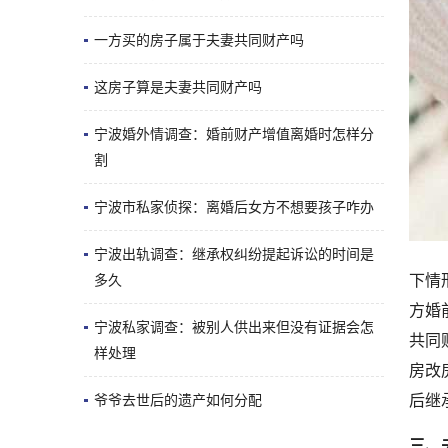
一方买的房子属于夫妻共同财产吗
这房子算是夫妻共同财产吗
宁波婚外情调查：婚前财产增值离婚时怎样分
割
宁波市私家侦探：离婚后女方不想要孩子咋办
宁波出轨调查：继承权纠纷提起诉讼的时间是
多久
下情
方婚
宁波私家调查：被别人供出来但没有证据会怎
共同
样处理
房改
爷爷去世后的遗产如何分配
后继
三、