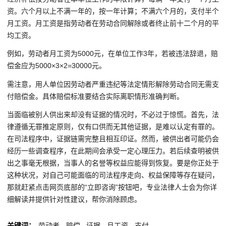
资。六个月以上不满一年的，按一年计算；不满六个月的，支付半个
月工资。月工资是指劳动者在劳动合同解除或者终止前十二个月的平
均工资。
例如，劳动者月工资为5000元，在单位工作3年，若被违法辞退，赔
偿金应为5000×3×2=30000元。
需注意，用人单位因劳动者严重违纪等法定情形解除劳动合同无需支
付赔偿金。具体赔偿标准要结合实际离职情形准确判断。
当面临被别人供出来却没有证据的情况时，不必过于惊慌。首先，法
律遵循无罪推定原则，仅有口供而无其他证据，是难以认定有罪的。
在司法程序中，证据链需完整且相互印证。然而，被供出者可能仍会
经历一些调查程序，在此期间会承受一定心理压力。若后续查明被供
出之事毫无根据，当事人的名誉等权益应能得到恢复。要是你正处于
这种状况，对自己可能面临的司法程序走向、权益保障等存在疑问，
那就赶紧点击网页底部的“立即咨询”按钮吧，专业法律人士会为你详
细解读并提供针对性建议，帮你消除顾虑。
关键词：
劳动者
赔偿
证据
月工资
支付