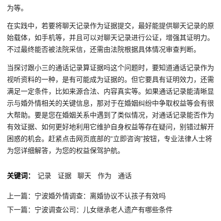
为等。
在实践中，若要将聊天记录作为证据提交，最好能提供聊天记录的原
始载体，如手机等，并且可以对聊天记录进行公证，增强其证明力。
不过最终能否被法院采信，还需由法院根据具体情况审查判断。
当探讨跟小三的通话记录算证据吗这个问题时，要知道通话记录作为
视听资料的一种，是有可能成为证据的。但它要具有证明效力，还需
满足一定条件，比如来源合法、内容真实等。如果通话记录能清晰显
示与婚外情相关的关键信息，那对于在婚姻纠纷中争取权益等会有很
大帮助。要是您在婚姻关系中遇到了类似情况，对通话记录能否作为
有效证据、如何更好地利用它维护自身权益等存在疑问，别错过解开
困惑的机会。赶紧点击网页底部的“立即咨询”按钮，专业法律人士将
为您详细解答，为您的权益保驾护航。
关键词：
记录
证据
聊天
作为
通话
上一篇：宁波婚外情调查：离婚协议不认孩子有效吗
下一篇：宁波调查公司：儿女继承老人遗产有哪些条件